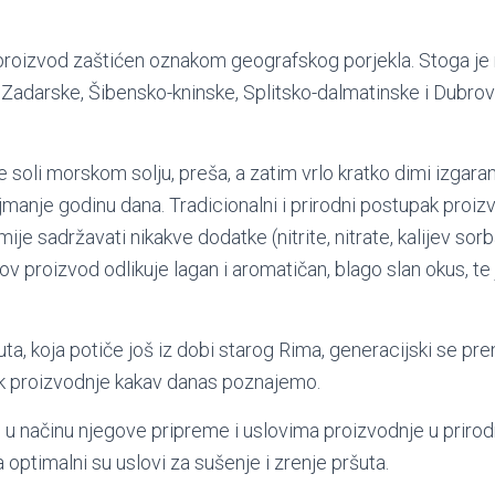
proizvod zaštićen oznakom geografskog porjekla. Stoga je
, Zadarske, Šibensko-kninske, Splitsko-dalmatinske i Dubr
se soli morskom solju, preša, a zatim vrlo kratko dimi izgar
najmanje godinu dana. Tradicionalni i prirodni postupak proi
ije sadržavati nikakve dodatke (nitrite, nitrate, kalijev sorb
ov proizvod odlikuje lagan i aromatičan, blago slan okus, t
a, koja potiče još iz dobi starog Rima, generacijski se pren
ak proizvodnje kakav danas poznajemo.
 u načinu njegove pripreme i uslovima proizvodnje u prir
optimalni su uslovi za sušenje i zrenje pršuta.