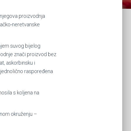
 njegova proizvodnja
ovačko-neretvanske
anjem suvog bijelog
zvodnje znači proizvod bez
at, askorbinsku i
e jednolično raspoređena
osila s koljena na
odnom okruženju –