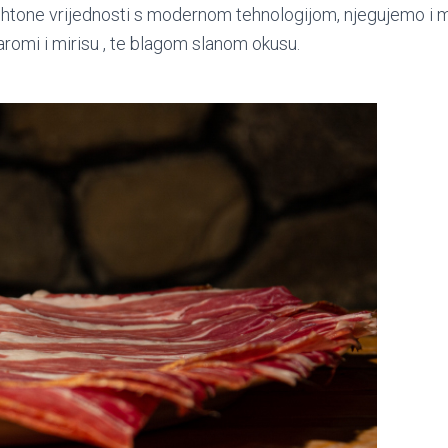
tohtone vrijednosti s modernom tehnologijom, njegujemo i m
 aromi i mirisu , te blagom slanom okusu.