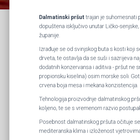
Dalmatinski pršut
trajan je suhomesnati 
dopuštena isključivo unutar Ličko-senjske
županije.
Izrađuje se od svinjskog buta s kosti koji 
drveta, te ostavlja da se suši i sazrijeva 
dodatnih konzervansa i aditiva - pršut ne sm
propionsku kiselina) osim morske soli. Got
crvena boja mesa i mekana konzistencija.
Tehnologija proizvodnje dalmatinskog pršut
koljeno, te se s vremenom razvio postup
Posebnost dalmatinskog pršuta očituje se
mediteranska klima i izloženost vjetrovima 