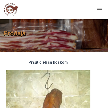
T
O
G
G
Prodaja
L
E
N
A
V
I
G
Pršut cjeli sa koskom
A
T
I
O
N