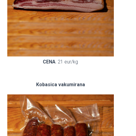
CENA
: 21 eur/kg
Kobasica vakumirana