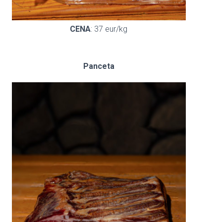
CENA
: 37 eur/kg
Panceta